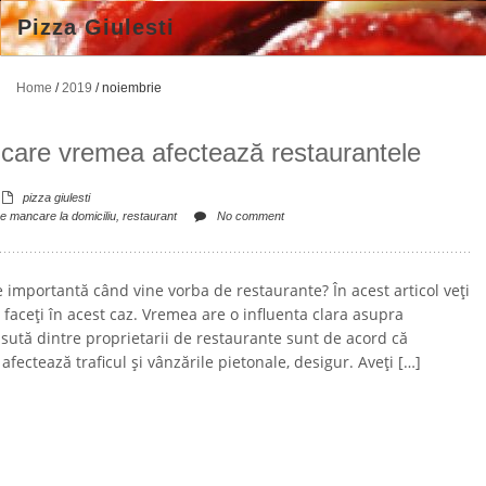
Pizza Giulesti
Home
/
2019
/
noiembrie
care vremea afectează restaurantele
pizza giulesti
re mancare la domiciliu
,
restaurant
No comment
e importantă când vine vorba de restaurante? În acest articol veți
ă faceți în acest caz. Vremea are o influenta clara asupra
 sută dintre proprietarii de restaurante sunt de acord că
fectează traficul și vânzările pietonale, desigur. Aveți […]