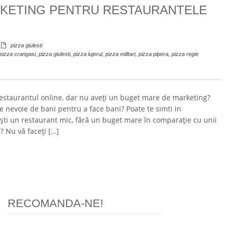
ARKETING PENTRU RESTAURANTELE
pizza giulesti
pizza crangasi
,
pizza giulesti
,
pizza lujerul
,
pizza militari
,
pizza pipera
,
pizza regie
restaurantul online, dar nu aveți un buget mare de marketing?
te nevoie de bani pentru a face bani? Poate te simti in
ești un restaurant mic, fără un buget mare în comparație cu unii
 ? Nu vă faceți […]
RECOMANDA-NE!