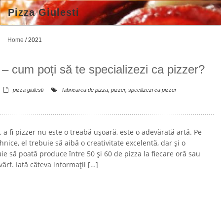
Pizza Giulesti
Home
/
2021
i – cum poți să te specializezi ca pizzer?
pizza giulesti
fabricarea de pizza
,
pizzer
,
specilizezi ca pizzer
 a fi pizzer nu este o treabă ușoară, este o adevărată artă. Pe
nice, el trebuie să aibă o creativitate excelentă, dar și o
ie să poată produce între 50 și 60 de pizza la fiecare oră sau
ârf. Iată câteva informații […]