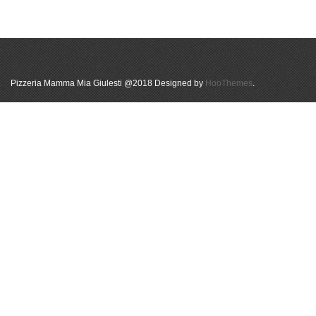
Pizzeria Mamma Mia Giulesti @2018 Designed by
HooThemes
.