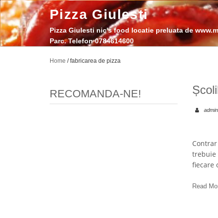
Pizza Giulesti
Pizza Giulesti nic's food locatie preluata de www
Parc. Telefon 0784614600
Home
/
fabricarea de pizza
Școli
RECOMANDA-NE!
admin
Contrar 
trebuie 
fiecare 
Read Mo