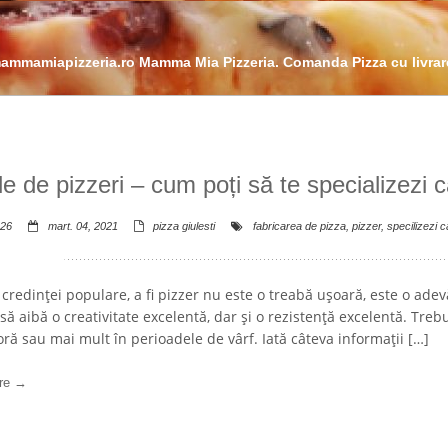
.mammamiapizzeria.ro Mamma Mia Pizzeria. Comanda Pizza cu livrare
le de pizzeri – cum poți să te specializezi 
26
mart. 04, 2021
pizza giulesti
fabricarea de pizza
,
pizzer
,
specilizezi c
credinței populare, a fi pizzer nu este o treabă ușoară, este o adev
să aibă o creativitate excelentă, dar și o rezistență excelentă. Treb
oră sau mai mult în perioadele de vârf. Iată câteva informații […]
re →