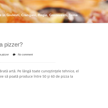
 in Giulesti, Crangasi, Regie, Grozavesti, Sema
ca pizzer?
a pizzer
No comment
ărată artă. Pe lângă toate cunoștințele tehnice, el
uie să poată produce între 50 și 60 de pizza la