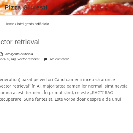
Pizza Giulesti
Home
/
inteligenta artificiala
tor retrieval
inteligenta artificiala
ersi ai
,
rag
,
vector retrieval
No comment
eneration) bazat pe vectori Când oamenii încep să arunce
ector retrieval” în AI, majoritatea oamenilor normali simt nevoia
eamna acesti termeni. În primul rând, ce este „RAG”? RAG =
cuperare. Sună fantezist. Este vorba doar despre a da unui